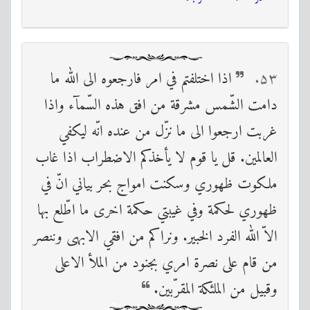
۵۳
اذا اختلفتم في امر فارجعوه الى الله ما
دامت الشّمس مشرقة من افق هذه السّمآء واذا
غربت ارجعوا الى ما نزّل من عنده انّه ليكفي
العالمين. قل يا قوم لا يأخذكم الاضطراب اذا غاب
ملكوت ظهوري وسكنت امواج بحر بياني انّ في
ظهوري لحكمة وفي غيبتي حكمة اخرى ما اطّلع بها
الاّ الله الفرد الخبير. ونراكم من افقي الابهى وننصر
من قام على نصرة امري بجنود من الملأ الاعلى
وقبيل من الملئكة المقرّبين.