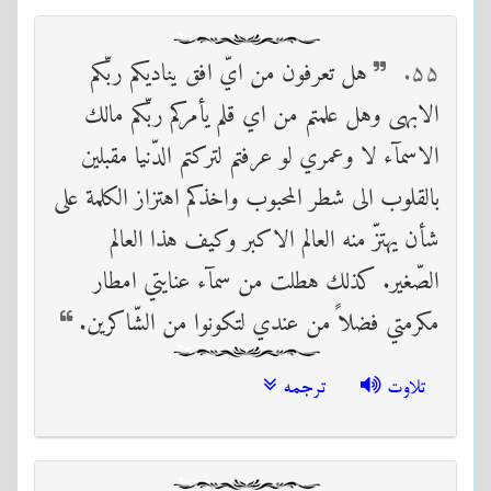
۵۵
هل تعرفون من ايّ افق يناديكم ربّكم
الابهى وهل علمتم من اي قلم يأمركم ربّكم مالك
الاسمآء لا وعمري لو عرفتم لتركتم الدّنيا مقبلين
بالقلوب الى شطر المحبوب واخذكم اهتزاز الكلمة على
شأن يهتزّ منه العالم الاكبر وكيف هذا العالم
الصّغير. كذلك هطلت من سمآء عنايتي امطار
مكرمتي فضلاً من عندي لتكونوا من الشّاكرين.
تلاوت
ترجمه