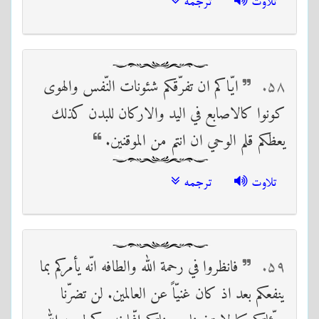
تلاوت
ترجمه
۵٨
ايّاكم ان تفرّقكم شئونات النّفس والهوى
كونوا كالاصابع في اليد والاركان للبدن كذلك
يعظكم قلم الوحي ان انتم من الموقنين.
تلاوت
ترجمه
۵٩
فانظروا في رحمة الله والطافه انّه يأمركم بما
ينفعكم بعد اذ كان غنيّاً عن العالمين. لن تضرّنا