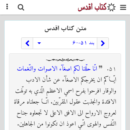
متن كتاب اقدس
بند ۵۱-۶٠
۵١
انّا حلّلنا لكم اصغآء الاصوات والنّغمات
ايّـاكم ان يخرجكم الاصغآء عن شأن الادب
والوقار افرحوا بفرح اسمي الاعظم الّذي به تولّهت
الافئدة وانجذبت عقول المقرّبين. انّـا جعلناه مرقاة
لعروج الارواح الى الافق الاعلى لا تجعلوه جناح
النّفس والهوى انّـي اعوذ ان تكونوا من الجاهلين.