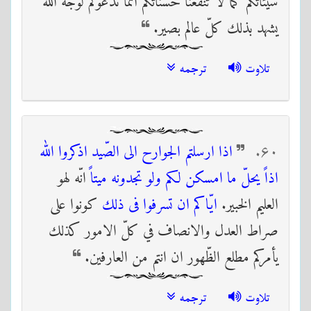
سيّئاتكم كما لا تنفعنا حسناتكم انّما ندعوكم لوجه الله
يشهد بذلك كلّ عالم بصير.
تلاوت
ترجمه
۶٠
اذا ارسلتم الجوارح الى الصّيد اذكروا الله
اذاً يحلّ ما امسكن لكم ولو تجدونه ميتاً
انّه لهو
العليم الخبير.
ايّاكم ان تسرفوا فى ذلك
كونوا على
صراط العدل والانصاف في كلّ الامور كذلك
يأمركم مطلع الظّهور ان انتم من العارفين.
تلاوت
ترجمه