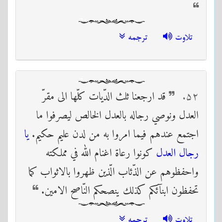
تلاوت
ترجمه
۵۲
قد ارجعنا ثلث الدّيات كلّها الى مقرّ
العدل ونوصي رجاله بالعدل الخالص ليصرفوا ما
اجتمع عندهم فيما امروا به من لدن عليم حكيم.
يا
رجال العدل
كونوا رعاة اغنام الله في مملكته
واحفظوهم عن الذّئاب الّذين ظهروا بالاثواب كما
تحفظون ابنآئكم كذلك ينصحكم النّاصح الامين.
تلاوت
ترجمه