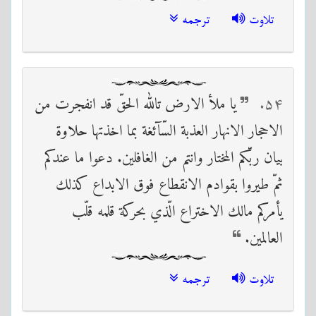
تلاوت
ترجمه
۵۴
يا ملأ الارض تالله الحقّ قد انفجرت من
الاحجار الانهار العذبة السّآئغة بما اخذتها حلاوة
بيان ربّكم المختار وانتم من الغافلين. دعوا ما عندكم
ثمّ طيروا بقوادم الانقطاع فوق الابداع كذلك
يأمركم مالك الاختراع الّذي بحركة قلمه قلّب
العالمين.
تلاوت
ترجمه