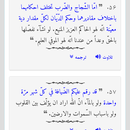
۵۶
امّا الشّجاج والضّرب تختلف احكامهما
باختلاف مقاديرهما وحكم الدّيّان لكلّ مقدار دية
معيّنة
انّه لهو الحاكم العزيز المنيع. لو نشآء نفصّلها
بالحقّ وعداً من عندنا انّه لهو الموفي العليم.
تلاوت
ترجمه
۵٧
قد رقم عليكم الضّيافة في كلّ شهر مرّة
واحدة
ولو بالمآء انّ الله اراد ان يؤلّف بين القلوب
ولو باسباب السّموات والارضين.